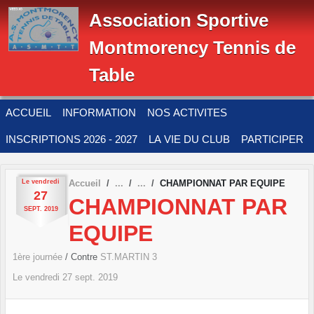
Panneau de gestion des cookies
Association Sportive
Montmorency Tennis de
Table
ACCUEIL
INFORMATION
NOS ACTIVITES
INSCRIPTIONS 2026 - 2027
LA VIE DU CLUB
PARTICIPER
Le
vendredi
Accueil
CHAMPIONNAT PAR EQUIPE
27
CHAMPIONNAT PAR
SEPT.
2019
EQUIPE
1ère journée
/ Contre
ST.MARTIN 3
Le
vendredi
27
sept.
2019