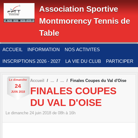
Panneau de gestion des cookies
Association Sportive
Montmorency Tennis de
Table
ACCUEIL
INFORMATION
NOS ACTIVITES
INSCRIPTIONS 2026 - 2027
LA VIE DU CLUB
PARTICIPER
Le
dimanche
Accueil
Finales Coupes du Val d'Oise
24
FINALES COUPES
JUIN
2018
DU VAL D'OISE
Le
dimanche
24
juin
2018
de 08h à 16h