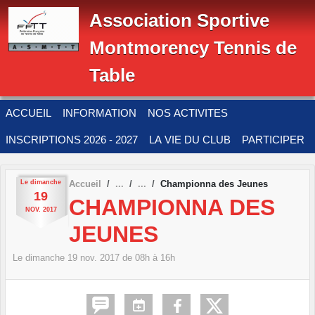
Panneau de gestion des cookies
Association Sportive
Montmorency Tennis de
Table
ACCUEIL
INFORMATION
NOS ACTIVITES
INSCRIPTIONS 2026 - 2027
LA VIE DU CLUB
PARTICIPER
Le
dimanche
Accueil
Championna des Jeunes
19
CHAMPIONNA DES
NOV.
2017
JEUNES
Le
dimanche
19
nov.
2017
de 08h à 16h