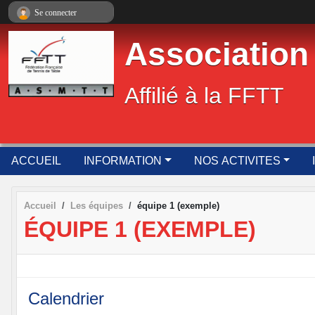
Panneau de gestion des cookies
Se connecter
Association
Affilié à la FFTT
ACCUEIL
INFORMATION
NOS ACTIVITES
Accueil
Les équipes
équipe 1 (exemple)
ÉQUIPE 1 (EXEMPLE)
Calendrier